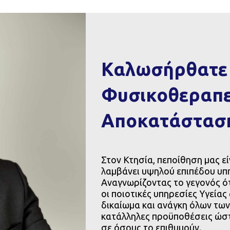
Καλωσήρθατε 
Φυσικοθεραπε
Αποκατάσταση
Βιογραφικό
Βιογραφικό
Στoν Κτησία, πεποίθηση μας εί
λαμβάνει υψηλού επιπέδου υπ
Αναγνωρίζοντας το γεγονός ότι
οι ποιοτικές υπηρεσίες Υγείας
Πάνος Χαρογιάννης
δικαίωμα και ανάγκη όλων των
Μαρία Λαδουκάκ
κατάλληλες προϋποθέσεις ώσ
θυντής Φυσικοθεραπείας και
σε όσους το επιθυμούν.