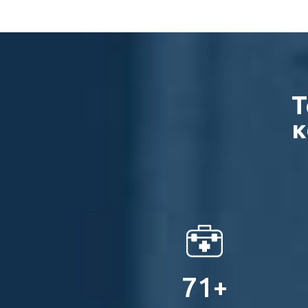
Τ
Βιογραφικό
κ
Κώστας Λόλας
Διευθυντής Φυσικοθεραπείας και
Διευ
Αποκατάστασης Κέντρου Ηρακλείου
Απο
100
+