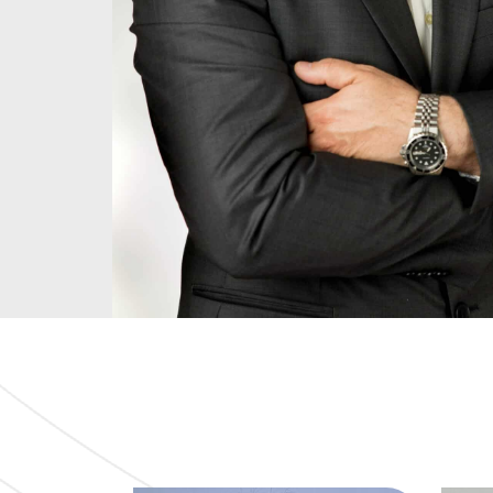
Αποκατάστασης Κέντρου Ηρακλείου
Απο
Βιογραφικό
Δέσποινα Τσικουδούρη
Γραμματειακή Υποστήριξη