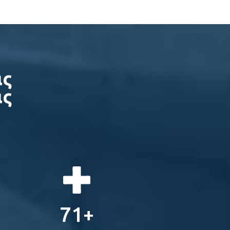
ας
ας
η
100
+