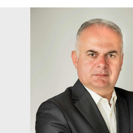
Βιογραφικό
Κώστας Λόλας
Διευθυντής Φυσικοθεραπείας και
Διευ