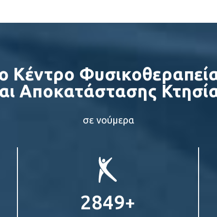
ο Κέντρο Φυσικοθεραπεί
Βιογραφικό
Βιογραφικό
αι Αποκατάστασης Κτησί
σε νούμερα
Πάνος Χαρογιάννης
Μαρία Λαδουκάκ
θυντής Φυσικοθεραπείας και
κατάστασης Κέντρου Γαζίου
Φυσικοθεραπεύτρια
4000
+