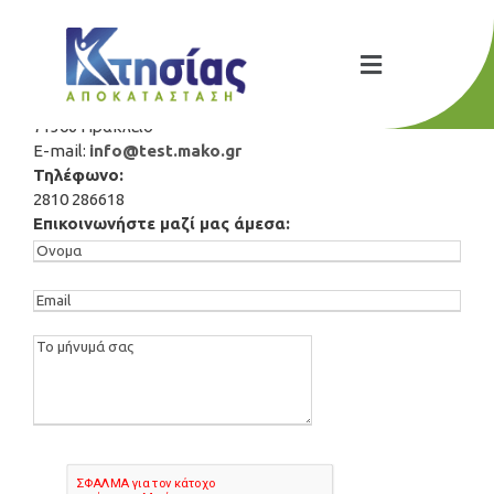
ΚΤΗΣΙΑΣ Αποκατάσταση
Μιχαήλ Πεδιώτη 3 , α’ όροφος (Δίπλα στα McDonald’s)
71306 Ηράκλειο
E-mail:
info@test.mako.gr
Τηλέφωνο:
2810 286618
Επικοινωνήστε μαζί μας άμεσα: