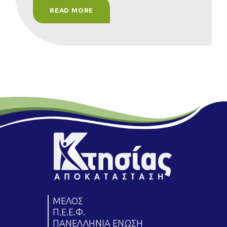
READ MORE
ΜΕΛΟΣ
Π.Ε.Ε.Φ.
ΠΑΝΕΛΛΗΝΙΑ ΕΝΩΣΗ