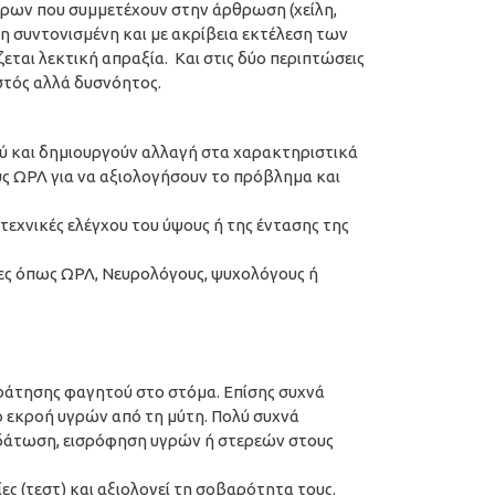
ύρων που συμμετέχουν στην άρθρωση (χείλη,
τη συντονισμένη και με ακρίβεια εκτέλεση των
ται λεκτική απραξία. Και στις δύο περιπτώσεις
στός αλλά δυσνόητος.
ού και δημιουργούν αλλαγή στα χαρακτηριστικά
ύς ΩΡΛ για να αξιολογήσουν το πρόβλημα και
τεχνικές ελέγχου του ύψους ή της έντασης της
τες όπως ΩΡΛ, Νευρολόγους, ψυχολόγους ή
κράτησης φαγητού στο στόμα. Επίσης συχνά
ό εκροή υγρών από τη μύτη. Πολύ συχνά
φυδάτωση, εισρόφηση υγρών ή στερεών στους
ες (τεστ) και αξιολογεί τη σοβαρότητα τους.