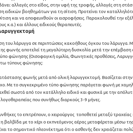
άνει: αλλαγές στο είδος, στην υφή της τροφής, αλλαγές στη στ
ση ειδικών βοηθημάτων για τη σίτιση. Προτείνει τον καταλληλότε
ίτιση και να αποφευχθούν οι εισροφήσεις. Παρακολουθεί την εξέ
ς κ.α.) και άλλους ειδικούς θεραπευτές.
λαρυγγεκτομή
ση του λάρυγγα σε περιπτώσεις κακοήθους όγκου του λάρυγγα. Με
ης φωνής αποτελεί τη μεγαλύτερη δυσκολία μετά την επέμβαση α
ύπο φώνησης (Οισοφαγική ομιλία, Φωνητικές προθέσεις, Λαρυγγ
άτω τύπους φώνησης:
κατάστασης φωνής μετά από ολική λαρυγγεκτομή. Βασίζεται στην
ήχο. Με το συγκεκριμένο τύπο φώνησης παράγεται φωνή με χαμηλό
αχθεί σωστά από τον κατάλληλο ειδικό και φυσικά με την απόλυτ
ς λογοθεραπείας που συνήθως διαρκούς 3-9 μήνες.
συνθήκες το επιτρέπουν, ο χειρούργος τοποθετεί μεταξύ τραχείας
η βαλβίδα με το χέρι ο εκπνεόμενος αέρας μεταφέρεται μέσω της
χει το σημαντικό πλεονέκτημα ότι ο ασθενής δεν χρειάζεται πολύ 