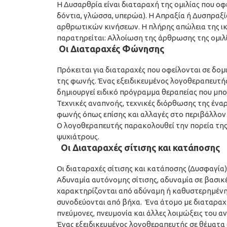
Η Δυσαρθρία είναι διαταραχή της ομιλίας που ο
δόντια, γλώσσα, υπερώα). Η Απραξία ή Δυσπραξία
αρθρωτικών κινήσεων. Η πλήρης απώλεια της ικ
παρατηρείται: Αλλοίωση της άρθρωσης της ομιλί
Οι Διαταραχές Φώνησης
Πρόκειται για διαταραχές που οφείλονται σε δο
της φωνής. Ένας εξειδικευμένος λογοθεραπευτή
δημιουργεί ειδικό πρόγραμμα θεραπείας που μπο
Τεχνικές αναπνοής, τεχνικές διόρθωσης της έναρ
φωνής όπως επίσης και αλλαγές στο περιβάλλον 
Ο λογοθεραπευτής παρακολουθεί την πορεία της
ψυχιάτρους.
Οι Διαταραχές σίτισης και κατάποσης
Οι διαταραχές σίτισης και κατάποσης (Δυσφαγία
Αδυναμία αυτόνομης σίτισης, αδυναμία σε βασικ
χαρακτηρίζονται από αδύναμη ή καθυστερημένη μ
συνοδεύονται από βήχα. Ένα άτομο με διαταραχ
πνεύμονες, πνευμονία και άλλες λοιμώξεις του 
Ένας εξειδικευμένος λογοθεραπευτής σε θέματα σί