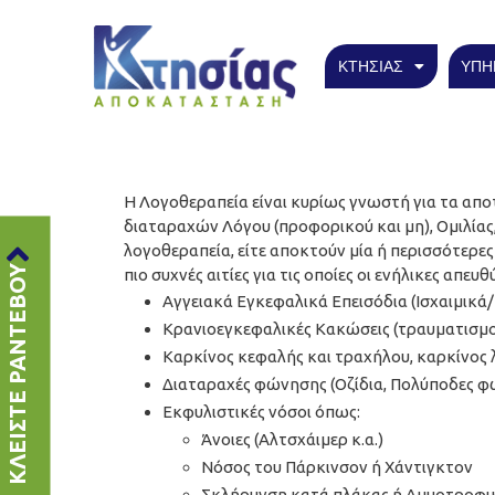
ΚΤΗΣΙΑΣ
ΥΠΗ
Η Λογοθεραπεία είναι κυρίως γνωστή για τα απ
διαταραχών Λόγου (προφορικού και μη), Ομιλίας, 
λογοθεραπεία, είτε αποκτούν μία ή περισσότερες 
ΚΛΕΙΣΤΕ ΡΑΝΤΕΒΟΥ
πιο συχνές αιτίες για τις οποίες οι ενήλικες απευ
Αγγειακά Εγκεφαλικά Επεισόδια (Ισχαιμικά
Κρανιοεγκεφαλικές Κακώσεις (τραυματισμοί
Καρκίνος κεφαλής και τραχήλου, καρκίνος
Διαταραχές φώνησης (Οζίδια, Πολύποδες
Εκφυλιστικές νόσοι όπως:
Άνοιες (Αλτσχάιμερ κ.α.)
Νόσος του Πάρκινσον ή Χάντιγκτον
Σκλήρυνση κατά πλάκας ή Αμυοτροφικ