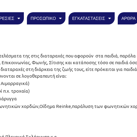
ΡΕΣΙΕΣ
ΠΡΟΣΩΠΙΚΟ
ΕΓΚΑΤΑΣΤΑΣΕΙΣ
ΑΡΘΡΑ
οτελέσματα της στις διαταραχές που αφορούν στα παιδιά, παρόλ
Επικοινωνίας, Φωνής, Σίτισης και κατάποσης τόσο σε παιδιά όσο κ
διαταραχές στη διάρκεια της ζωής τους, είτε πρόκειται για παιδιά
θύνονται σε λογοθεραπευτή είναι:
/ Αιμορραγικά)
 π.χ. τροχαία)
 λάρυγγα
 φωνητικών χορδών,Οίδημα Reinke,παράλυση των φωνητικών χο
ή Πλευρική Σκλήρυνση κ.α.