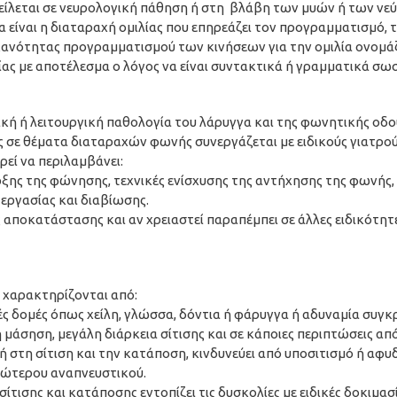
φείλεται σε νευρολογική πάθηση ή στη βλάβη των μυών ή των νε
 είναι η διαταραχή ομιλίας που επηρεάζει τον προγραμματισμό, 
ανότητας προγραμματισμού των κινήσεων για την ομιλία ονομάζε
ας με αποτέλεσμα ο λόγος να είναι συντακτικά ή γραμματικά σω
μική ή λειτουργική παθολογία του λάρυγγα και της φωνητικής οδ
ς σε θέματα διαταραχών φωνής συνεργάζεται με ειδικούς γιατρο
ρεί να περιλαμβάνει:
ξης της φώνησης, τεχνικές ενίσχυσης της αντήχησης της φωνής, 
εργασίας και διαβίωσης.
 αποκατάστασης και αν χρειαστεί παραπέμπει σε άλλες ειδικότη
) χαρακτηρίζονται από:
ές δομές όπως χείλη, γλώσσα, δόντια ή φάρυγγα ή αδυναμία συγ
άσηση, μεγάλη διάρκεια σίτισης και σε κάποιες περιπτώσεις απ
ή στη σίτιση και την κατάποση, κινδυνεύει από υποσιτισμό ή α
ανώτερου αναπνευστικού.
τισης και κατάποσης εντοπίζει τις δυσκολίες με ειδικές δοκιμασί