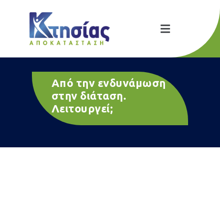
Από την ενδυνάμωση
στην διάταση.
Λειτουργεί;