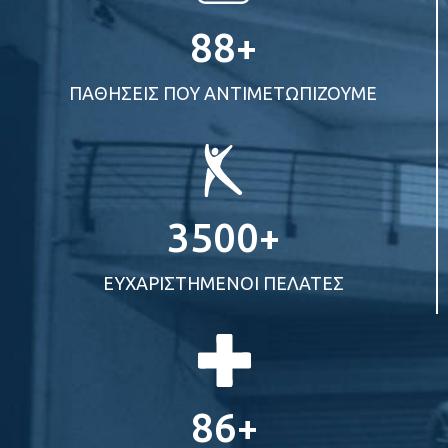
100
+
Βιογραφικό
ΠΑΘΗΣΕΙΣ ΠΟΥ ΑΝΤΙΜΕΤΩΠΙΖΟΥΜΕ
Κώστας Λόλας
Διευθυντής
Φυσικοθεραπείας και
Αποκατάστασης Κέντρου
Ηρακλείου
4000
+
ΕΥΧΑΡΙΣΤΗΜΕΝΟΙ ΠΕΛΑΤΕΣ
100
+