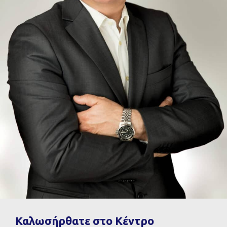
Βιογραφικό
Δέσποινα Τσικουδούρη
Γραμματειακή Υποστήριξη
Καλωσήρθατε στο Κέντρο