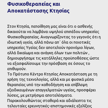
Φυσικοθεραπείας και
Αποκατάστασης Κτησίας
Στoν Κτησία, πεποίθηση μας είναι ότι ο ασθενής
δικαιούται να λαμβάνει υψηλού επιπέδου υπηρεσίες
Βιογραφικό
Φυσικοθεραπείας. Αναγνωρίζοντας το γεγονός ότι η
ιδιωτική υγεία, αλλά πάνω απ΄ όλα οι ποιοτικές
υπηρεσίες Υγείας δεν αποτελούν προνόμιο λίγων,
αλλά δικαίωμα και ανάγκη όλων των πολιτών ,
δημιουργήσαμε τις κατάλληλες προϋποθέσεις ώστε
Άντυ Χρονιάρη
να εξασφαλίσουμε την πρόσβαση σε όσους το
επιθυμούν.
Γραμματειακή Υποστήριξη
Το Πρότυπο Κέντρο Κτησίας Αποκατάσταση με τη
χρήση της τεχνολογίας, αλλά και με φυσικά μέσα
θεραπείας υπό την καθοδήγηση και επίβλεψη
εξειδικευμένων επαγγελματιών υγείας, προσφέρει
λύσεις, με μετρήσιμα αποτελέσματα.
Παρακολουθώντας σταθερά και αδιάλειπτα τις
τελευταίες ερευνητικές-επιστημονικές εξελίξεις