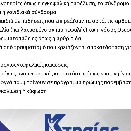
αναπηρίες όπως η εγκεφαλική παράλυση, το σύνδρομο 
ά ή γονιδιακά σύνδρομα
αιδιά με παθήσεις που επηρεάζουν τα οστά, τις αρθρώ
λία (πεπλατυσμένο σχήμα κεφαλής) και η νόσος Osgoo
ρευματοπάθειες όπως η αρθρίτιδα
ά από τραυματισμό που χρειάζονται αποκατάσταση γι
κρανιοεγκεφαλικές κακώσεις
χρόνιες αναπνευστικές καταστάσεις όπως κυστική ίνω
ογνά που μπαίνουν σε πρόγραμμα πρώιμης παρέμβασ
 σκολίωση ή κύφωση