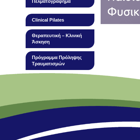
Πελματογράφημα
Clinical Pilates
Θεραπευτική – Κλινική
Άσκηση
Πρόγραμμα Πρόληψης
Τραυματισμών