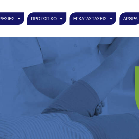
ΡΕΣΙΕΣ
ΠΡΟΣΩΠΙΚΟ
ΕΓΚΑΤΑΣΤΑΣΕΙΣ
ΑΡΘΡΑ