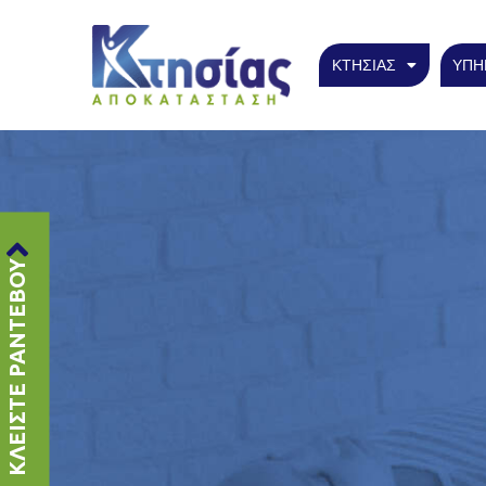
ΚΤΗΣΙΑΣ
ΥΠΗ
ΚΛΕΙΣΤΕ ΡΑΝΤΕΒΟΥ