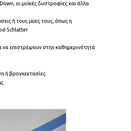
Down, οι μυϊκές δυστροφίες και άλλα
σεις ή τους μύες τους, όπως η
d-Schlatter
α να επιστρέψουν στην καθημερινότητά
ση ή βρογχεκτασίες
ης