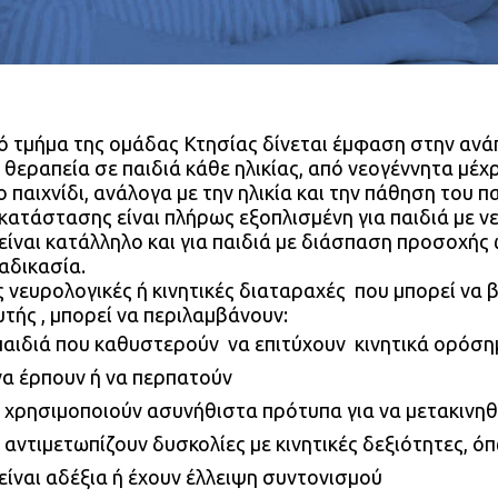
ό τμήμα της ομάδας Κτησίας δίνεται έμφαση στην ανάπ
 θεραπεία σε παιδιά κάθε ηλικίας, από νεογέννητα μέχρ
 παιχνίδι, ανάλογα με την ηλικία και την πάθηση του πα
ατάστασης είναι πλήρως εξοπλισμένη για παιδιά με νε
είναι κατάλληλο και για παιδιά με διάσπαση προσοχή
αδικασία.
ς νευρολογικές ή κινητικές διαταραχές που μπορεί να 
ής , μπορεί να περιλαμβάνουν:
αιδιά που καθυστερούν να επιτύχουν κινητικά ορόσημ
να έρπουν ή να περπατούν
 χρησιμοποιούν ασυνήθιστα πρότυπα για να μετακινηθο
 αντιμετωπίζουν δυσκολίες με κινητικές δεξιότητες, 
είναι αδέξια ή έχουν έλλειψη συντονισμού