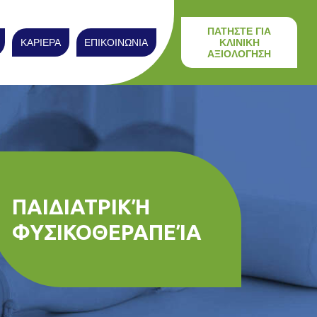
ΠΑΤΗΣΤΕ ΓΙΑ
ΚΑΡΙΕΡΑ
ΕΠΙΚΟΙΝΩΝΙΑ
ΚΛΙΝΙΚΗ
ΑΞΙΟΛΟΓΗΣΗ
ΠΑΙΔΙΑΤΡΙΚΉ
ΦΥΣΙΚΟΘΕΡΑΠΕΊΑ