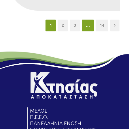
1
2
3
…
14
ΜΕΛΟΣ
Π.Ε.Ε.Φ.
ΠΑΝΕΛΛΗΝΙΑ ΕΝΩΣΗ