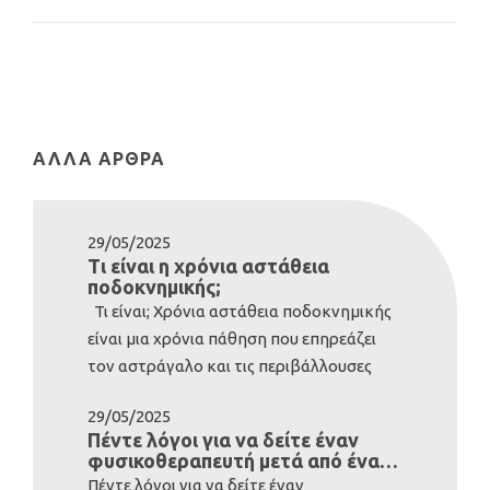
ΆΛΛΑ ΆΡΘΡΑ
29/05/2025
Τι είναι η χρόνια αστάθεια
ποδοκνημικής;
Τι είναι; Χρόνια αστάθεια ποδοκνημικής
είναι μια χρόνια πάθηση που επηρεάζει
τον αστράγαλο και τις περιβάλλουσες
δομές. Συνήθως αναπτύσσεται μετά από
29/05/2025
σοβαρό διάστρεμμα της ποδοκνημικής.
Πέντε λόγοι για να δείτε έναν
Ωστόσο, ορισμένοι άνθρωποι είναι εκ
φυσικοθεραπευτή μετά από έναν
γενετής με λιγότερο σταθερούς
τραυματισμό
Πέντε λόγοι για να δείτε έναν