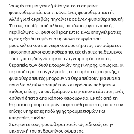
Ίσως έχετε μια γενική ιδέα για το τι σημαίνει
φυσικοθεραπεία και τι κάνει ένας φυσιοθεραπευτής.
Αλλά γιατί ακριβώς πηγαίνετε σε έναν φυσιοθεραπευτή;
Τι τους χωρίζει από άλλους παρόχους υγειονομικής
περίθαλψης; Οι φυσικοθεραπευτές είναι επαγγελματίες
υγείας εξειδικευμένοι στη δυσλειτουργία του
μυοσκελετικού και νευρικού συστήματος του σώματος.
Πιστοποιημένοι φυσικοθεραπευτές είναι εκπαιδευμένοι
τόσο για τη διάγνωση και αναγνώριση όσο και τη
θεραπεία των δυσλειτουργιών της κίνησης. Όπως και οι
περισσότεροι επαγγελματίες του τομέα της ιατρικής, οι
φυσιοθεραπευτές μπορούν να θεραπεύσουν μια ευρεία
ποικιλία οξειών τραυμάτων και χρόνιων παθήσεων
καθώς επίσης να συνδράμουν στην αποκατάσταση ενός
ασθενή έπειτα απο κάποιο χειρουργείο. Εκτός από τη
θεραπεία τραυματισμών, οι φυσιοθεραπευτές παρέχουν
επίσης υπηρεσίες πρόληψης τραυματισμών και
υπηρεσίες ευεξίας.
Σκεφτείτε τους φυσιοθεραπευτές ως ειδικούς στην
μηχανική του ανθρωπίνου σώματος.