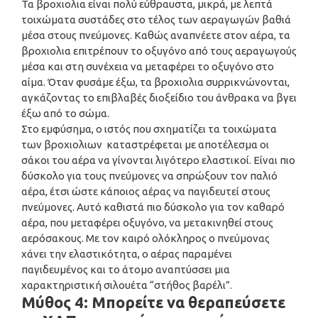
Τα βροχιολια είναι πολύ εύθραυστα, μικρά, με λεπτά
τοιχώματα συστάδες στο τέλος των αεραγωγών βαθιά
μέσα στους πνεύμονες. Καθώς αναπνέετε στον αέρα, τα
βροχιολια επιτρέπουν το οξυγόνο από τους αεραγωγούς
μέσα και στη συνέχεια να μεταφέρει το οξυγόνο στο
αίμα. Όταν φυσάμε έξω, τα βροχιολια συρρικνώνονται,
αγκάζοντας το επιβλαβές διοξείδιο του άνθρακα να βγει
έξω από το σώμα.
Στο εμφύσημα, ο ιστός που σχηματίζει τα τοιχώματα
των βροχιολιων καταστρέφεται με αποτέλεσμα οι
σάκοι του αέρα να γίνονται λιγότερο ελαστικοί. Είναι πιο
δύσκολο για τους πνεύμονες να σπρώξουν τον παλιό
αέρα, έτσι ώστε κάποιος αέρας να παγιδευτεί στους
πνεύμονες. Αυτό καθιστά πιο δύσκολο για τον καθαρό
αέρα, που μεταφέρει οξυγόνο, να μετακινηθεί στους
αερόσακους. Με τον καιρό ολόκληρος ο πνεύμονας
χάνει την ελαστικότητα, ο αέρας παραμένει
παγιδευμένος και το άτομο αναπτύσσει μια
χαρακτηριστική σιλουέτα “στήθος βαρέλι”.
Μύθος 4: Μπορείτε να θεραπεύσετε