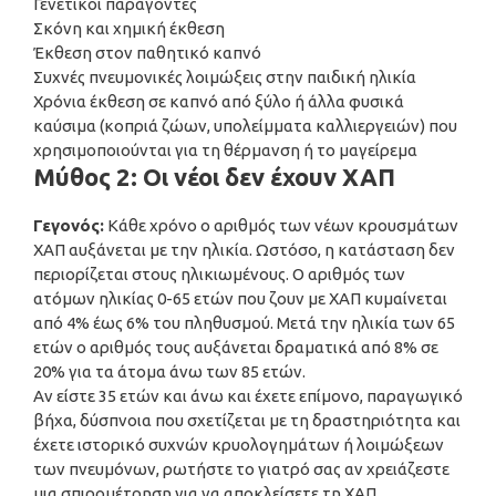
Γενετικοί παράγοντες
Σκόνη και χημική έκθεση
Έκθεση στον παθητικό καπνό
Συχνές πνευμονικές λοιμώξεις στην παιδική ηλικία
Χρόνια έκθεση σε καπνό από ξύλο ή άλλα φυσικά
καύσιμα (κοπριά ζώων, υπολείμματα καλλιεργειών) που
χρησιμοποιούνται για τη θέρμανση ή το μαγείρεμα
Μύθος 2: Οι νέοι δεν έχουν ΧΑΠ
Γεγονός:
Κάθε χρόνο ο αριθμός των νέων κρουσμάτων
ΧΑΠ αυξάνεται με την ηλικία. Ωστόσο, η κατάσταση δεν
περιορίζεται στους ηλικιωμένους. Ο αριθμός των
ατόμων ηλικίας 0-65 ετών που ζουν με ΧΑΠ κυμαίνεται
από 4% έως 6% του πληθυσμού. Μετά την ηλικία των 65
ετών ο αριθμός τους αυξάνεται δραματικά από 8% σε
20% για τα άτομα άνω των 85 ετών.
Αν είστε 35 ετών και άνω και έχετε επίμονο, παραγωγικό
βήχα, δύσπνοια που σχετίζεται με τη δραστηριότητα και
έχετε ιστορικό συχνών κρυολογημάτων ή λοιμώξεων
των πνευμόνων, ρωτήστε το γιατρό σας αν χρειάζεστε
μια σπιρομέτρηση για να αποκλείσετε τη ΧΑΠ.