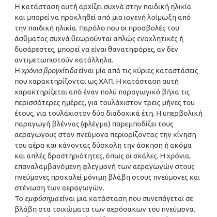
Η κατάσταση αυτή αρχίζει συχνά στην παιδική ηλικία
και μπορεί να προκληθεί από μια ιογενή λοίμωξη από
την παιδική ηλικία. Παρόλο που οι προσβολές του
άσθματος συχνά θεωρούνται απλώς ενοχλητικές ή
δυσάρεστες, μπορεί να είναι θανατηφόρες, αν δεν
αντιμετωπιστούν κατάλληλα.
Η
χρόνια βρογχίτιδα
είναι μία από τις κύριες καταστάσεις
που χαρακτηρίζονται ως ΧΑΠ. Η κατάσταση αυτή
χαρακτηρίζεται από έναν πολύ παραγωγικό βήχα τις
περισσότερες ημέρες, για τουλάχιστον τρεις μήνες του
έτους, για τουλάχιστον δύο διαδοχικά έτη. Η υπερβολική
παραγωγή βλέννας (φλέγμα) παρεμποδίζει τους
αεραγωγους στον πνεύμονα περιορίζοντας την κίνηση
του αέρα και κάνοντας δύσκολη την άσκηση ή ακόμα
και απλές δραστηριότητες, όπως οι σκάλες. Η χρόνια,
επαναλαμβανόμενη φλεγμονή των αεραγωγών στους
πνεύμονες προκαλεί μόνιμη βλάβη στους πνεύμονες και
στένωση των αεραγωγών.
Το
εμφύσημα
είναι μια κατάσταση που συνεπάγεται σε
βλάβη στα τοιχώματα των αερόσακων του πνεύμονα.