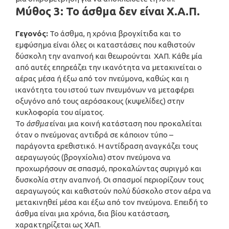
Μύθος 3: Το άσθμα δεν είναι Χ.Α.Π.
Γεγονός:
Το άσθμα, η χρόνια βρογχίτιδα και το
εμφύσημα είναι όλες οι καταστάσεις που καθιστούν
δύσκολη την αναπνοή και θεωρούνται ΧΑΠ. Κάθε μία
από αυτές επηρεάζει την ικανότητα να μετακινείται ο
αέρας μέσα ή έξω από τον πνεύμονα, καθώς και η
ικανότητα του ιστού των πνευμόνων να μεταφέρει
οξυγόνο από τους αερόσακους (κυψελίδες) στην
κυκλοφορία του αίματος.
Το
άσθμα
είναι μια κοινή κατάσταση που προκαλείται
όταν ο πνεύμονας αντιδρά σε κάποιον τύπο –
παράγοντα ερεθιστικό. Η αντίδραση αναγκάζει τους
αεραγωγούς (βρογχίολια) στον πνεύμονα να
προχωρήσουν σε σπασμό, προκαλώντας συριγμό και
δυσκολία στην αναπνοή. Οι σπασμοί περιορίζουν τους
αεραγωγούς και καθιστούν πολύ δύσκολο στον αέρα να
μετακινηθεί μέσα και έξω από τον πνεύμονα. Επειδή το
άσθμα είναι μια χρόνια, δια βίου κατάσταση,
χαρακτηρίζεται ως ΧΑΠ.