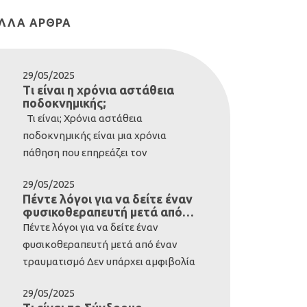
ΛΛΑ ΆΡΘΡΑ
29/05/2025
Τι είναι η χρόνια αστάθεια
ποδοκνημικής;
Τι είναι; Χρόνια αστάθεια
ποδοκνημικής είναι μια χρόνια
πάθηση που επηρεάζει τον
αστράγαλο και τις περιβάλλουσες
29/05/2025
δομές. Συνήθως αναπτύσσεται μετά
Πέντε λόγοι για να δείτε έναν
από σοβαρό διάστρεμμα της
φυσικοθεραπευτή μετά από
ποδοκνημικής. Ωστόσο, ορισμένοι
έναν τραυματισμό
Πέντε λόγοι για να δείτε έναν
άνθρωποι είναι εκ γενετής με
φυσικοθεραπευτή μετά από έναν
λιγότερο σταθερούς αστραγάλους-
τραυματισμό Δεν υπάρχει αμφιβολία
αυτά τα άτομα έχουν γενικά
ότι το ανθρώπινο σώμα είναι
ιδιαίτερα εύκαμπτο σώμα. Περίπου
29/05/2025
ιδιαίτερα ανθεκτικό. Αν εξαιρέσουμε
το 20% των διαστρεμμάτων της