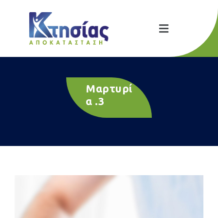
Μαρτυρί
α .3