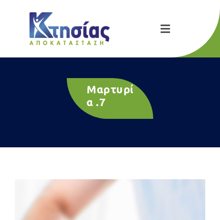
Μαρτυρί
α .7