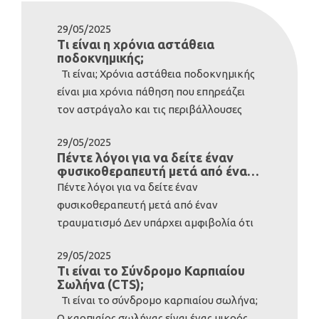
29/05/2025
Τι είναι η χρόνια αστάθεια
ποδοκνημικής;
Τι είναι; Χρόνια αστάθεια ποδοκνημικής
είναι μια χρόνια πάθηση που επηρεάζει
τον αστράγαλο και τις περιβάλλουσες
δομές. Συνήθως αναπτύσσεται μετά από
29/05/2025
σοβαρό διάστρεμμα της ποδοκνημικής.
Πέντε λόγοι για να δείτε έναν
Ωστόσο, ορισμένοι άνθρωποι είναι εκ
φυσικοθεραπευτή μετά από έναν
γενετής με λιγότερο σταθερούς
τραυματισμό
Πέντε λόγοι για να δείτε έναν
αστραγάλους- αυτά τα άτομα έχουν
φυσικοθεραπευτή μετά από έναν
γενικά ιδιαίτερα εύκαμπτο σώμα. Περίπου
τραυματισμό Δεν υπάρχει αμφιβολία ότι
το 20% των διαστρεμμάτων της
το ανθρώπινο σώμα είναι ιδιαίτερα
ποδοκνημικής οδηγεί σε χρόνια αστάθεια
29/05/2025
ανθεκτικό. Αν εξαιρέσουμε την
του αστραγάλου που οφείλεται στις
Τι είναι το Σύνδρομο Καρπιαίου
αναγέννηση νέων άκρων, το σώμα μας
Σωλήνα (CTS);
επακόλουθες αλλαγές στους συνδέσμους,
είναι ικανό να ανακάμπτει από μεγάλες
Τι είναι το σύνδρομο καρπιαίου σωλήνα;
στη δύναμη, στον έλεγχο της στάσης
βλάβες, μεταξύ άλλων, και σπασμένων
Ο καρπιαίος σωλήνας είναι ένας μικρός