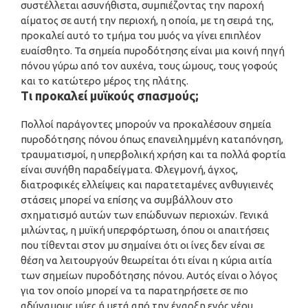
συστέλλεται ασυνήθιστα, συμπιέζοντας την παροχή
αίματος σε αυτή την περιοχή, η οποία, με τη σειρά της,
προκαλεί αυτό το τμήμα του μυός να γίνει επιπλέον
ευαίσθητο. Τα σημεία πυροδότησης είναι μια κοινή πηγή
πόνου γύρω από τον αυχένα, τους ώμους, τους γοφούς
και το κατώτερο μέρος της πλάτης.
Τι προκαλεί μυϊκούς σπασμούς;
Πολλοί παράγοντες μπορούν να προκαλέσουν σημεία
πυροδότησης πόνου όπως επανειλημμένη καταπόνηση,
τραυματισμοί, η υπερβολική χρήση και τα πολλά φορτία
είναι συνήθη παραδείγματα. Φλεγμονή, άγχος,
διατροφικές ελλείψεις και παρατεταμένες ανθυγιεινές
στάσεις μπορεί να επίσης να συμβάλλουν στο
σχηματισμό αυτών των επώδυνων περιοχών. Γενικά
μιλώντας, η μυϊκή υπερφόρτωση, όπου οι απαιτήσεις
που τίθενται στον μυ σημαίνει ότι οι ίνες δεν είναι σε
θέση να λειτουργούν θεωρείται ότι είναι η κύρια αιτία
των σημείων πυροδότησης πόνου. Αυτός είναι ο λόγος
για τον οποίο μπορεί να τα παρατηρήσετε σε πιο
αδύναμους μύες ή μετά από την έναρξη ενός νέου