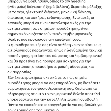
μπορούν να βοηθήσουν, όπως το dry needling
(ενδομυϊκή διέγερση ή ξηρά βελόνα), θεραπεία μάλαξης
με το χέρι, ηλεκτρική διέγερση, μηχανική δόνηση,
διατάσεις και ασκήσεις ενδυνάμωσης. Ενώ αυτές οι
τεχνικές μπορεί να είναι αποτελεσματικές για την
αντιμετώπιση των σημείων πυροδότησης, είναι
σημαντικό να εξεταστούν τυχόν *εμβιομηχανικές
βλάβες που προκαλούν την εμφάνισή τους.
Ο φυσιοθεραπευτής σας είναι σε θέση να εντοπίσει τους
αιτιολογικούς παράγοντες, όπως η λανθασμένη τεχνική
προπόνησης, η στάση του σώματος και *εμβιομηχανική
και θα προτείνει ένα πρόγραμμα άσκησης για την
αντιμετώπιση οποιασδήποτε μυϊκής αδυναμίας και
ανισορροπίας.
Εάν έχετε ερωτήσεις σχετικά με το πώς σημεία
πυροδότησης μπορεί να σας επηρεάζουν, μη διστάσετε
να ρωτήσετε τον φυσιοθεραπευτή σας. Καμία από τις
πληροφορίες σε αυτό το ενημερωτικό δελτίο αποτελεί
υποκατάστατο για την κατάλληλη ιατρική συμβουλή.
Πάντα να επισκέπτεστε επαγγελματία για συμβουλές για
τον ατομικό σας τραυματισμό.