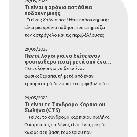
29/05/2025
Τι είναι η χρόνια αστάθεια
ποδοκνημικής;
Τι είναι; Χρόνια αστάθεια ποδοκνημικής
είναι μια χρόνια πάθηση που επηρεάζει
τον αστράγαλο και τις περιβάλλουσες
δομές. Συνήθως αναπτύσσεται μετά από
29/05/2025
σοβαρό διάστρεμμα της ποδοκνημικής.
Πέντε λόγοι για να δείτε έναν
Ωστόσο, ορισμένοι άνθρωποι είναι εκ
φυσικοθεραπευτή μετά από έναν
γενετής με λιγότερο σταθερούς
τραυματισμό
Πέντε λόγοι για να δείτε έναν
αστραγάλους- αυτά τα άτομα έχουν
φυσικοθεραπευτή μετά από έναν
γενικά ιδιαίτερα εύκαμπτο σώμα. Περίπου
τραυματισμό Δεν υπάρχει αμφιβολία ότι
το 20% των διαστρεμμάτων της
το ανθρώπινο σώμα είναι ιδιαίτερα
ποδοκνημικής οδηγεί σε χρόνια αστάθεια
29/05/2025
ανθεκτικό. Αν εξαιρέσουμε την
του αστραγάλου που οφείλεται στις
Τι είναι το Σύνδρομο Καρπιαίου
αναγέννηση νέων άκρων, το σώμα μας
Σωλήνα (CTS);
επακόλουθες αλλαγές στους συνδέσμους,
είναι ικανό να ανακάμπτει από μεγάλες
Τι είναι το σύνδρομο καρπιαίου σωλήνα;
στη δύναμη, στον έλεγχο της στάσης
βλάβες, μεταξύ άλλων, και σπασμένων
Ο καρπιαίος σωλήνας είναι ένας μικρός
σώματος, στο χρόνο αντίδρασης των
οστών. Με αυτό κατά νου, πολλοί
χώρος στη βάση του χεριού που
μυών και στην αισθητικότητα. Ποια είναι