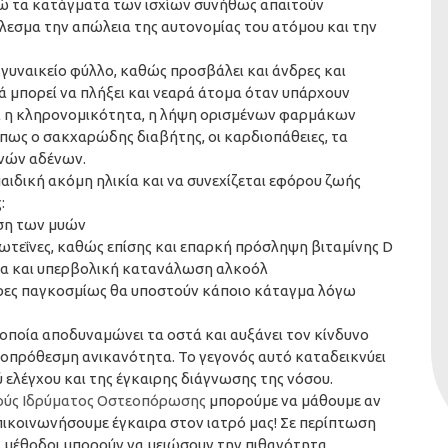
νώ τα κατάγματα των ισχίων συνήθως απαιτούν
λεσμα την απώλεια της αυτονομίας του ατόμου και την
γυναικείο φύλλο, καθώς προσβάλει και άνδρες και
λά μπορεί να πλήξει και νεαρά άτομα όταν υπάρχουν
ναι η κληρονομικότητα, η λήψη ορισμένων φαρμάκων
 όπως ο σακχαρώδης διαβήτης, οι καρδιοπάθειες, τα
ινών αδένων.
αιδική ακόμη ηλικία και να συνεχίζεται εφόρου ζωής
:
ση των μυών
ρωτεΐνες, καθώς επίσης και επαρκή πρόσληψη βιταμίνης D
μα και υπερβολική κατανάλωση αλκοόλ
άνδρες παγκοσμίως θα υποστούν κάποιο κάταγμα λόγω
 οποία αποδυναμώνει τα οστά και αυξάνει τον κίνδυνο
οπρόθεσμη ανικανότητα. Το γεγονός αυτό καταδεικνύει
 ελέγχου και της έγκαιρης διάγνωσης της νόσου.
ούς Ιδρύματος Οστεοπόρωσης
μπορούμε να μάθουμε αν
πικοινωνήσουμε έγκαιρα στον ιατρό μας! Σε περίπτωση
 μέθοδοι μπορούν να μειώσουν την πιθανότητα