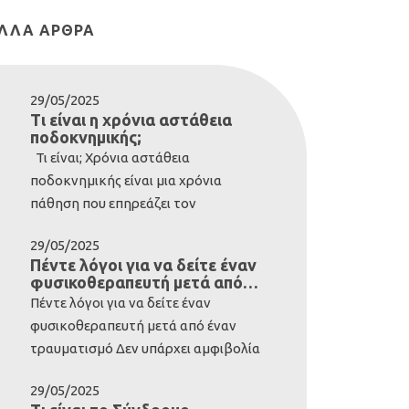
ΛΛΑ ΆΡΘΡΑ
29/05/2025
Τι είναι η χρόνια αστάθεια
ποδοκνημικής;
Τι είναι; Χρόνια αστάθεια
ποδοκνημικής είναι μια χρόνια
πάθηση που επηρεάζει τον
αστράγαλο και τις περιβάλλουσες
29/05/2025
δομές. Συνήθως αναπτύσσεται μετά
Πέντε λόγοι για να δείτε έναν
από σοβαρό διάστρεμμα της
φυσικοθεραπευτή μετά από
ποδοκνημικής. Ωστόσο, ορισμένοι
έναν τραυματισμό
Πέντε λόγοι για να δείτε έναν
άνθρωποι είναι εκ γενετής με
φυσικοθεραπευτή μετά από έναν
λιγότερο σταθερούς αστραγάλους-
τραυματισμό Δεν υπάρχει αμφιβολία
αυτά τα άτομα έχουν γενικά
ότι το ανθρώπινο σώμα είναι
ιδιαίτερα εύκαμπτο σώμα. Περίπου
29/05/2025
ιδιαίτερα ανθεκτικό. Αν εξαιρέσουμε
το 20% των διαστρεμμάτων της