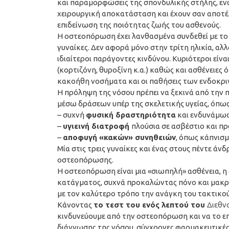
και παραμορφώσεις της σπονδυλικής στήλης, ε
χειρουργική αποκατάσταση και έχουν σαν αποτέ
επιδείνωση της ποιότητας ζωής του ασθενούς.
Η οστεοπόρωση έχει λανθασμένα συνδεθεί με το 
γυναίκες. Δεν αφορά μόνο στην τρίτη ηλικία, αλ
ιδιαίτεροι παράγοντες κινδύνου. Κυριότεροι εί
(κορτιζόνη, θυροξίνη κ.α.) καθώς και ασθένειες
κακοήθη νοσήματα και οι παθήσεις των ενδοκρ
Η πρόληψη της νόσου πρέπει να ξεκινά από την π
μέσω δράσεων υπέρ της σκελετικής υγείας, όπως
– συχνή
φυσική δραστηριότητα
και ενδυνάμω
–
υγιεινή διατροφή
πλούσια σε ασβέστιο και π
–
αποφυγή «κακών» συνηθειών
, όπως κάπνισ
Μία στις τρεις γυναίκες και ένας στους πέντε 
οστεοπόρωσης.
Η οστεοπόρωση είναι μια «σιωπηλή» ασθένεια, η
κατάγματος, συχνά προκαλώντας πόνο και μακρ
με τον καλύτερο τρόπο την ανάγκη του τακτικού
Κάνοντας
το τεστ του ενός λεπτού του
Διεθν
κινδυνεύουμε από την οστεοπόρωση και να το ε
διάγνωσης της νόσου, σύγχρονες φαρμακευτικές