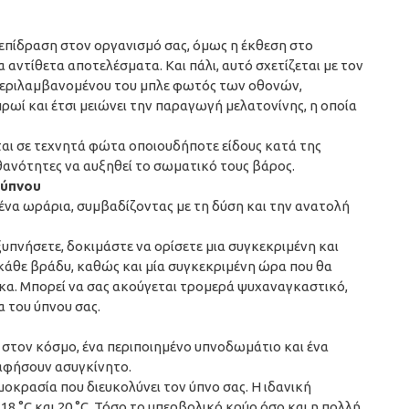
 επίδραση στον οργανισμό σας, όμως η έκθεση στο
α αντίθετα αποτελέσματα. Και πάλι, αυτό σχετίζεται με τον
μπεριλαμβανομένου του μπλε φωτός των οθονών,
 πρωί και έτσι μειώνει την παραγωγή μελατονίνης, η οποία
ενται σε τεχνητά φώτα οποιουδήποτε είδους κατά της
θανότητες να αυξηθεί το σωματικό τους βάρος.
 ύπνου
μένα ωράρια, συμβαδίζοντας με τη δύση και την ανατολή
ξυπνήσετε, δοκιμάστε να ορίσετε μια συγκεκριμένη και
κάθε βράδυ, καθώς και μία συγκεκριμένη ώρα που θα
κα. Μπορεί να σας ακούγεται τρομερά ψυχαναγκαστικό,
α του ύπνου σας.
ς στον κόσμο, ένα περιποιημένο υπνοδωμάτιο και ένα
 αφήσουν ασυγκίνητο.
μοκρασία που διευκολύνει τον ύπνο σας. Η ιδανική
8 °C και 20 °C. Τόσο το υπερβολικό κρύο όσο και η πολλή