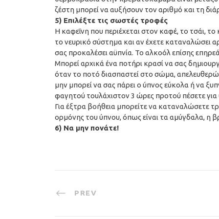
ζέστη μπορεί να αυξήσουν τον αριθμό και τη δι
5) Επιλέξτε τις σωστές τροφές
Η καφεΐνη που περιέχεται στον καφέ, το τσάι, το
το νευρικό σύστημα και αν έχετε καταναλώσει α
σας προκαλέσει αϋπνία. Το αλκοόλ επίσης επηρεά
Μπορεί αρχικά ένα ποτήρι κρασί να σας δημιουργ
όταν το ποτό διασπαστεί στο σώμα, απελευθερώ
μην μπορεί να σας πάρει ο ύπνος εύκολα ή να ξ
φαγητού τουλάχιστον 3 ώρες προτού πέσετε για ύ
Για έξτρα βοήθεια μπορείτε να καταναλώσετε τρ
ορμόνης του ύπνου, όπως είναι τα αμύγδαλα, η 
6) Να μην πονάτε!
PREV