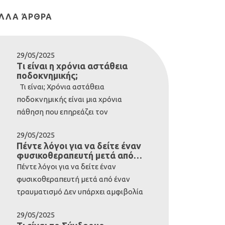
ΛΛΑ ΆΡΘΡΑ
29/05/2025
Τι είναι η χρόνια αστάθεια
ποδοκνημικής;
Τι είναι; Χρόνια αστάθεια
ποδοκνημικής είναι μια χρόνια
πάθηση που επηρεάζει τον
αστράγαλο και τις περιβάλλουσες
29/05/2025
δομές. Συνήθως αναπτύσσεται μετά
Πέντε λόγοι για να δείτε έναν
από σοβαρό διάστρεμμα της
φυσικοθεραπευτή μετά από
ποδοκνημικής. Ωστόσο, ορισμένοι
έναν τραυματισμό
Πέντε λόγοι για να δείτε έναν
άνθρωποι είναι εκ γενετής με
φυσικοθεραπευτή μετά από έναν
λιγότερο σταθερούς αστραγάλους-
τραυματισμό Δεν υπάρχει αμφιβολία
αυτά τα άτομα έχουν γενικά
ότι το ανθρώπινο σώμα είναι
ιδιαίτερα εύκαμπτο σώμα. Περίπου
29/05/2025
ιδιαίτερα ανθεκτικό. Αν εξαιρέσουμε
το 20% των διαστρεμμάτων της