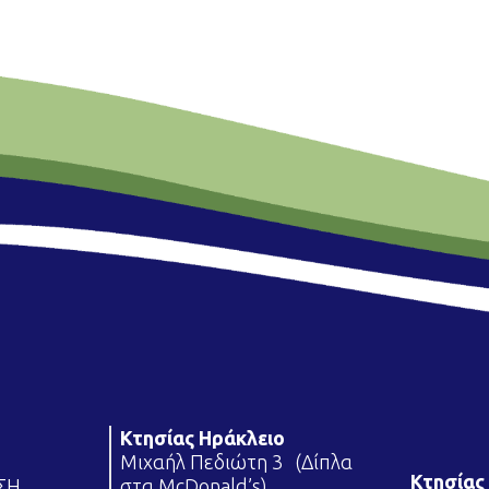
Κτησίας Ηράκλειο
Μιχαήλ Πεδιώτη 3 (Δίπλα
Κτησίας 
ΩΣΗ
στα McDonald’s)