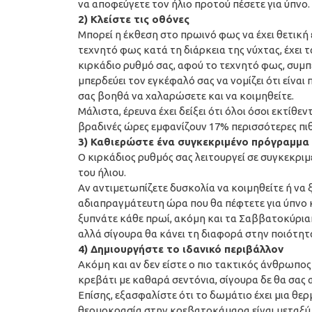
να αποφεύγετε τον ήλιο προτού πέσετε για ύπνο.
2) Κλείστε τις οθόνες
Μπορεί η έκθεση στο πρωινό φως να έχει θετική
τεχνητό φως κατά τη διάρκεια της νύχτας, έχει τ
κιρκάδιο ρυθμό σας, αφού το τεχνητό φως, συ
μπερδεύει τον εγκέφαλό σας να νομίζει ότι είναι
σας βοηθά να χαλαρώσετε και να κοιμηθείτε.
Μάλιστα, έρευνα έχει δείξει ότι όλοι όσοι εκτίθ
βραδινές ώρες εμφανίζουν 17% περισσότερες πι
3) Καθιερώστε ένα συγκεκριμένο πρόγραμμα
Ο κιρκάδιος ρυθμός σας λειτουργεί σε συγκεκρι
του ήλιου.
Αν αντιμετωπίζετε δυσκολία να κοιμηθείτε ή να 
αδιαπραγμάτευτη ώρα που θα πέφτετε για ύπνο 
ξυπνάτε κάθε πρωί, ακόμη και τα Σαββατοκύρια
αλλά σίγουρα θα κάνει τη διαφορά στην ποιότητ
4) Δημιουργήστε το ιδανικό περιβάλλον
Ακόμη και αν δεν είστε ο πιο τακτικός άνθρωπο
κρεβάτι με καθαρά σεντόνια, σίγουρα δε θα σας
Επίσης, εξασφαλίστε ότι το δωμάτιο έχει μια θερ
θερμοκρασία στην κρεβατοκάμαρα είναι μεταξύ 1