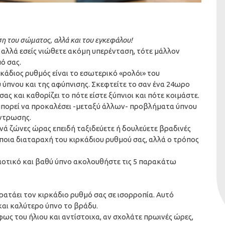
αση του σώματος, αλλά και του εγκεφάλου!
τε αλλά εσείς νιώθετε ακόμη υπερένταση, τότε μάλλον
ό σας.
ρκάδιος ρυθμός είναι το εσωτερικό «ρολόι» του
υ ύπνου και της αφύπνισης. Σκεφτείτε το σαν ένα 24ωρο
ας και καθορίζει το πότε είστε ξύπνιοι και πότε κοιμάστε.
μπορεί να προκαλέσει -μεταξύ άλλων- προβλήματα ύπνου
έντρωσης.
χνά ζώνες ώρας επειδή ταξιδεύετε ή δουλεύετε βραδινές
ποια διαταραχή του κιρκάδιου ρυθμού σας, αλλά ο τρόπος
οιοτικό και βαθύ ύπνο ακολουθήστε τις 5 παρακάτω
ρατάει τον κιρκάδιο ρυθμό σας σε ισορροπία. Αυτό
και καλύτερο ύπνο το βράδυ.
ως του ήλιου και αντίστοιχα, αν σχολάτε πρωινές ώρες,