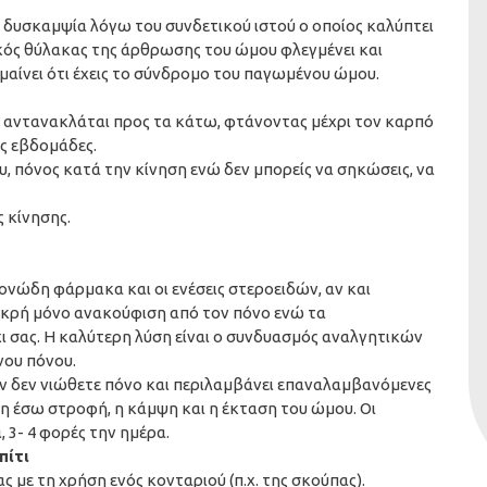
 δυσκαμψία λόγω του συνδετικού ιστού ο οποίος καλύπτει
κός θύλακας της άρθρωσης του ώμου φλεγμένει και
μαίνει ότι έχεις το σύνδρομο του παγωμένου ώμου.
υ αντανακλάται προς τα κάτω, φτάνοντας μέχρι τον καρπό
ις εβδομάδες.
υ, πόνος κατά την κίνηση ενώ δεν μπορείς να σηκώσεις, να
ς κίνησης.
νώδη φάρμακα και οι ενέσεις στεροειδών, αν και
κρή μόνο ανακούφιση από τον πόνο ενώ τα
ι σας. Η καλύτερη λύση είναι ο συνδυασμός αναλγητικών
νου πόνου.
ν δεν νιώθετε πόνο και περιλαμβάνει επαναλαμβανόμενες
 η έσω στροφή, η κάμψη και η έκταση του ώμου. Οι
 3- 4 φορές την ημέρα.
πίτι
ς με τη χρήση ενός κονταριού (π.χ. της σκούπας).