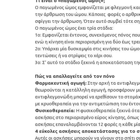
Τι είναι ο «παγωμένος ώμος»;
Ο παγωμένος ώμος εμφανίζεται με φλεγμονή και
την άρθρωση του ώμου. Κάποιες φορές ο αρθρι
σφίγγει την άρθρωση. Όταν αυτό συμβεί τότε ση
Ο παγωμένος ώμος έχει τρία στάδια:
1ο: Εμφανίζεται έντονος, συνεχόμενος πόνος πο
ενώ η κίνηση είναι περιορισμένη για δύο έως τρε
2ο: Υπάρχει μία δυσκαμψία στις κινήσεις του ώμο
τεντώσεις ή να στρίψεις το χέρι σου.
3ο: Σ’ αυτό το στάδιο ξεκινά η αποκατάσταση τη
Πώς να απαλλαγείτε από τον πόνο
Φαρμακευτική αγωγή:
Στην αρχή τα αντιφλεγμο
θεωρούνται η κατάλληλη αγωγή, προσφέρουν μι
αντιφλεγμονώδη μπορεί να ερεθίσουν το στομάχ
με κρυοθεραπεία για την αντιμετώπιση του έντο
Φυσικοθεραπεία:
Η φυσικοθεραπεία ξεκινά ότα
ασκήσεις στο περιορισμένο εύρος κίνησης, όπως
ασκήσεις επαναλαμβάνονται 12 φορές η κάθε μία,
4 εύκολες ασκήσεις αποκατάστασης για το σ
Αυτές οι ασκήσεις μπορούν να γίνουν στο σπίτι σα