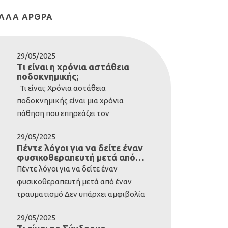
ΛΛΑ ΆΡΘΡΑ
29/05/2025
Τι είναι η χρόνια αστάθεια
ποδοκνημικής;
Τι είναι; Χρόνια αστάθεια
ποδοκνημικής είναι μια χρόνια
πάθηση που επηρεάζει τον
αστράγαλο και τις περιβάλλουσες
29/05/2025
δομές. Συνήθως αναπτύσσεται μετά
Πέντε λόγοι για να δείτε έναν
από σοβαρό διάστρεμμα της
φυσικοθεραπευτή μετά από
ποδοκνημικής. Ωστόσο, ορισμένοι
έναν τραυματισμό
Πέντε λόγοι για να δείτε έναν
άνθρωποι είναι εκ γενετής με
φυσικοθεραπευτή μετά από έναν
λιγότερο σταθερούς αστραγάλους-
τραυματισμό Δεν υπάρχει αμφιβολία
αυτά τα άτομα έχουν γενικά
ότι το ανθρώπινο σώμα είναι
ιδιαίτερα εύκαμπτο σώμα. Περίπου
29/05/2025
ιδιαίτερα ανθεκτικό. Αν εξαιρέσουμε
το 20% των διαστρεμμάτων της