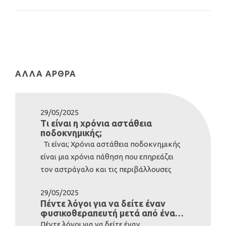
ΆΛΛΑ ΆΡΘΡΑ
29/05/2025
Τι είναι η χρόνια αστάθεια
ποδοκνημικής;
Τι είναι; Χρόνια αστάθεια ποδοκνημικής
είναι μια χρόνια πάθηση που επηρεάζει
τον αστράγαλο και τις περιβάλλουσες
δομές. Συνήθως αναπτύσσεται μετά από
29/05/2025
σοβαρό διάστρεμμα της ποδοκνημικής.
Πέντε λόγοι για να δείτε έναν
Ωστόσο, ορισμένοι άνθρωποι είναι εκ
φυσικοθεραπευτή μετά από έναν
γενετής με λιγότερο σταθερούς
τραυματισμό
Πέντε λόγοι για να δείτε έναν