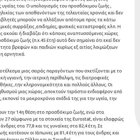
 υγείας του. Ο υπολογισμός του προσδόκιμου ζωής ,
ηλικίας των αποθανόντων της τελευταίας χρονιάς και δεν
ταβλητές μπορούν να αλλάξουν απότομα προς τα κάτω
κές συρράξεις ,επιδημίες, φυσικές καταστροφές κλπ. Η
ης ακούει ή διαβάζει ότι κάποιες αναπτυσσόμενες χώρες
δόκιμο ζωής (π.χ.45 έτη) αυτό δεν σημαίνει ότι εκεί δεν
ότητα βρεφών και παιδιών κυρίως εξ αιτίας λοιμώξεων
τη αρνητικά.
ποτέλεσμα μιας σειράς παραγόντων που σχετίζονται με το
κή υγιεινή, την ιατρική περίθαλψη, τις διατροφικές
υνθήκες ,την κληρονομικότητα και πολλούς άλλους. Οι
ηθυσμού μιας χώρας ,αποκτούν τεράστιο ενδιαφέρον από
ς, εκπονεί τα μακροχρόνια σχέδιά της για την υγεία, την
ουν την 14η θέση στο προσδόκιμο ζωής, ενώ στα
 27 σύμφωνα με τα στοιχεία της Eurostat, είναι ελαφρώς
ρες στα 77,8 και τις γυναίκες στα 82,4 έτη. Σε
ς κατέχουν οι Ιάπωνες με 81,4 έτη για τους άνδρες και
η έχουν οι Γάλλοι και οι Σουηδοί.