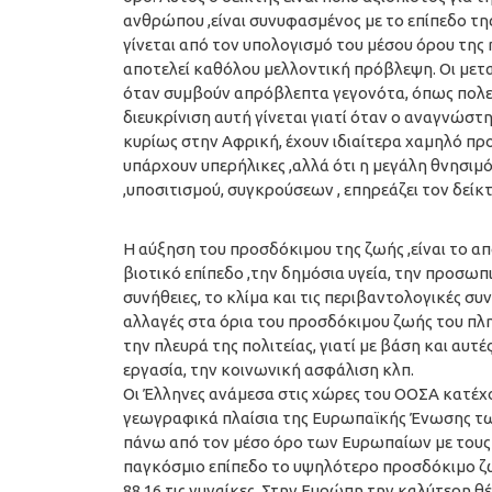
ανθρώπου ,είναι συνυφασμένος με το επίπεδο της
γίνεται από τον υπολογισμό του μέσου όρου της 
αποτελεί καθόλου μελλοντική πρόβλεψη. Οι με
όταν συμβούν απρόβλεπτα γεγονότα, όπως πολεμι
διευκρίνιση αυτή γίνεται γιατί όταν ο αναγνώστ
κυρίως στην Αφρική, έχουν ιδιαίτερα χαμηλό προσ
υπάρχουν υπερήλικες ,αλλά ότι η μεγάλη θνησιμ
,υποσιτισμού, συγκρούσεων , επηρεάζει τον δείκ
Η αύξηση του προσδόκιμου της ζωής ,είναι το α
βιοτικό επίπεδο ,την δημόσια υγεία, την προσωπι
συνήθειες, το κλίμα και τις περιβαντολογικές σ
αλλαγές στα όρια του προσδόκιμου ζωής του πλ
την πλευρά της πολιτείας, γιατί με βάση και αυτέ
εργασία, την κοινωνική ασφάλιση κλπ.
Οι Έλληνες ανάμεσα στις χώρες του ΟΟΣΑ κατέχ
γεωγραφικά πλαίσια της Ευρωπαϊκής Ένωσης των
πάνω από τον μέσο όρο των Ευρωπαίων με τους άνδ
παγκόσμιο επίπεδο το υψηλότερο προσδόκιμο ζωή
88,16 τις γυναίκες. Στην Ευρώπη την καλύτερη θέσ