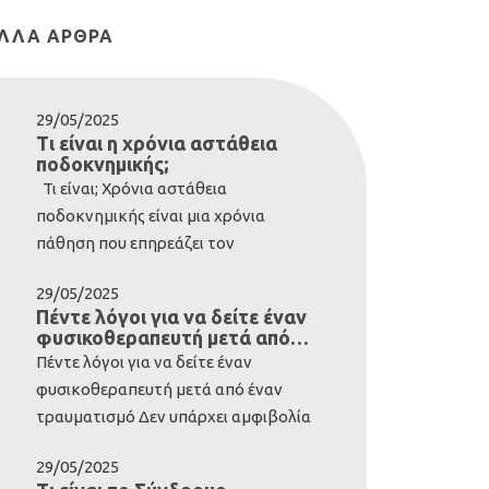
ΛΛΑ ΆΡΘΡΑ
29/05/2025
Τι είναι η χρόνια αστάθεια
ποδοκνημικής;
Τι είναι; Χρόνια αστάθεια
ποδοκνημικής είναι μια χρόνια
πάθηση που επηρεάζει τον
αστράγαλο και τις περιβάλλουσες
29/05/2025
δομές. Συνήθως αναπτύσσεται μετά
Πέντε λόγοι για να δείτε έναν
από σοβαρό διάστρεμμα της
φυσικοθεραπευτή μετά από
ποδοκνημικής. Ωστόσο, ορισμένοι
έναν τραυματισμό
Πέντε λόγοι για να δείτε έναν
άνθρωποι είναι εκ γενετής με
φυσικοθεραπευτή μετά από έναν
λιγότερο σταθερούς αστραγάλους-
τραυματισμό Δεν υπάρχει αμφιβολία
αυτά τα άτομα έχουν γενικά
ότι το ανθρώπινο σώμα είναι
ιδιαίτερα εύκαμπτο σώμα. Περίπου
29/05/2025
ιδιαίτερα ανθεκτικό. Αν εξαιρέσουμε
το 20% των διαστρεμμάτων της