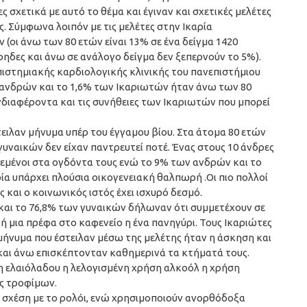
 σχετικά με αυτό το θέμα και έγιναν και σχετικές μελέτες
. Σύμφωνα λοιπόν με τις μελέτες στην Ικαρία
(οι άνω των 80 ετών είναι 13% σε ένα δείγμα 1420
ηδες και άνω σε ανάλογο δείγμα δεν ξεπερνούν το 5%).
ιστημιακής καρδιολογικής κλινικής του πανεπιστήμιου
 ανδρών και το 1,6% των Ικαριωτών ήταν άνω των 80
νδιαφέροντα και τις συνήθειες των Ικαριωτών που μπορεί
ιλαν μήνυμα υπέρ του έγγαμου βίου. Στα άτομα 80 ετών
υναικών δεν είχαν παντρευτεί ποτέ. Ένας στους 10 άνδρες
ντρεμένοι στα ογδόντα τους ενώ το 9% των ανδρών και το
ρία υπάρχει πλούσια οικογενειακή θαλπωρή .Οι πιο πολλοί
ς και ο κοινωνικός ιστός έχει ισχυρό δεσμό.
και το 76,8% των γυναικών δήλωναν ότι συμμετέχουν σε
ή μια πρέφα στο καφενείο η ένα πανηγύρι. Τους Ικαριώτες
 μήνυμα που έστειλαν μέσω της μελέτης ήταν η άσκηση και
 και άνω επισκέπτονταν καθημερινά τα κτήματά τους.
 ελαιόλαδου η λελογισμένη χρήση αλκοόλ η χρήση
ες τροφίμων.
 σχέση με το ρολόι, ενώ χρησιμοποιούν ανορθόδοξα