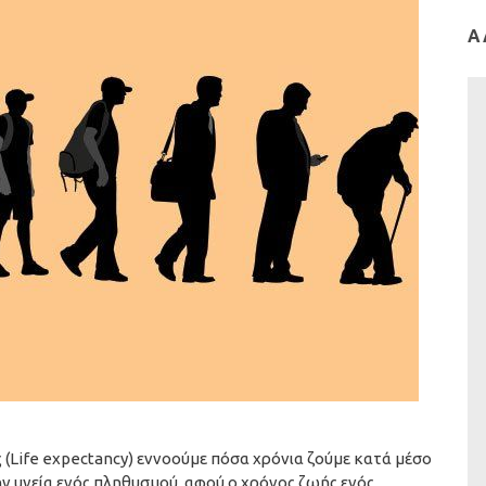
Ά
Life expectancy) εννοούμε πόσα χρόνια ζούμε κατά μέσο
την υγεία ενός πληθυσμού ,αφού ο χρόνος ζωής ενός