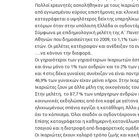
Πολλοί ερευνητές ασχολήθηκαν με τους Ικαριώτες
από εγνωσμένου κύρους επιστήμονες και κλινικές
καταγράφεται ο υψηλότερος δείκτης υπερηλίκων 
ατόμων όταν στην υπόλοιπη Ελλάδα οι ογδοντάρ
Σύμφωνα με επιδημιολογική μελέτη της Α΄ Πανεπ
Αθηνών που δημοσιεύτηκε το 2009, το 1,1% των
ετών. Οι μελέτες κατέγραψαν και ανέδειξαν τα ε
….να κάνουν την διαφορά.
Οι γηραιότεροι των γηραιότερων Ικαριωτών έστε
και άνω μόνο το 1% των ανδρών και το 2% των γ
και 4 στις δέκα γυναίκες συνέχιζαν να είναι πα
46,9% των γυναικών είχαν μείνει χήροι. Στην Ικα
Ικαριώτες ζουν με άλλα μέλη της οικογένειάς του
Στην μελέτη, το 87,7 % των υπέργηρων ανδρών 
κοινωνικές εκδηλώσεις από ένα καφέ με γείτονα 
ηλικιωμένους σπάνια αγγίζει η κατάθλιψη. Άλλο
όχι το κάπνισμα. Όλοι σχεδόν οι ογδοντάχρονοι
Επίσης καταγράφεται η καθημερινή κατανάλωση
τσαγιού και η διατροφή από διαφορετικές ομάδ
Οι Ικαριώτες έχουν χαλαρό τρόπο ζωής και κακή