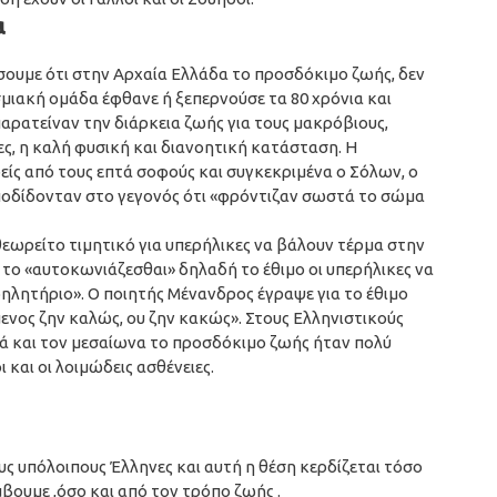
α
σουμε ότι στην Αρχαία Ελλάδα το προσδόκιμο ζωής, δεν
σμιακή ομάδα έφθανε ή ξεπερνούσε τα 80 χρόνια και
ρατείναν την διάρκεια ζωής για τους μακρόβιους,
ίες, η καλή φυσική και διανοητική κατάσταση. Η
είς από τους επτά σοφούς και συγκεκριμένα ο Σόλων, ο
αποδίδονταν στο γεγονός ότι «φρόντιζαν σωστά το σώμα
εωρείτο τιμητικό για υπερήλικες να βάλουν τέρμα στην
 το «αυτοκωνιάζεσθαι» δηλαδή το έθιμο οι υπερήλικες να
ηλητήριο». Ο ποιητής Μένανδρος έγραψε για το έθιμο
μενος ζην καλώς, ου ζην κακώς». Στους Ελληνιστικούς
λά και τον μεσαίωνα το προσδόκιμο ζωής ήταν πολύ
 και οι λοιμώδεις ασθένειες.
ους υπόλοιπους Έλληνες και αυτή η θέση κερδίζεται τόσο
βουμε ,όσο και από τον τρόπο ζωής .