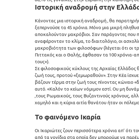
Ιστορική αναδρομή στην Ελλάδ
Κάνοντας μια ιστορική αναδρομή , θα παρατηρή
ξεπερνούσε τα 45 χρόνια. Μόνο μια μικρή πληθυ
αποκαλούνταν μακρόβιοι. Σαν παράγοντες που πα
αναφέρονταν το κλίμα, το διαιτολόγιο, οι ασχολ
μακροβιότητα των φιλοσόφων (λέγεται ότι οι τρ
Πιττακός και ο Θαλής, έφθασαν τα 100 χρόνια-
τους»).
Σε φιλοσοφικούς κύκλους της Αρχαίας Ελλάδος θ
ζωή τους, προτού «ξεμωραθούν». Στην Κέα ίσχυε
βάζουν τέρμα στην ζωή τους πίνοντας κώνειο «δ
αυτό. «Καλόν το κείων νόμιμον εστί. Ου μη δυνά
,τους Ρωμαικούς, τους Βυζαντινούς χρόνους, αλ
χαμηλό και η κύρια αιτία θανάτου ήταν οι πόλεμοι
Το φαινόμενο Ικαρία
Οι Ικαριώτες ζουν περισσότερα χρόνια απ’ ότι τ
από τα γονίδια στα οποία δεν μπορούμε να παρέμ