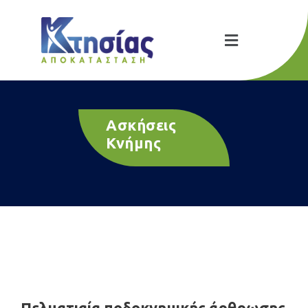
Ασκήσεις
Κνήμης
Πελματιαία ποδοκνημικής άρθρωσης